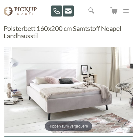
Direkt zum Inhalt
Suche
Polsterbett 160x200 cm Samtstoff Neapel
Landhausstil
Tippen zum vergrößern