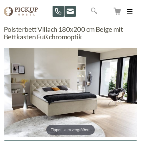
Direkt zum Inhalt
Suche
Polsterbett Villach 180x200 cm Beige mit
Bettkasten Fuß chromoptik
Tippen zum vergrößern