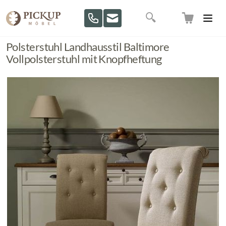
Direkt zum Inhalt
Suche
Polsterstuhl Landhausstil Baltimore
Vollpolsterstuhl mit Knopfheftung