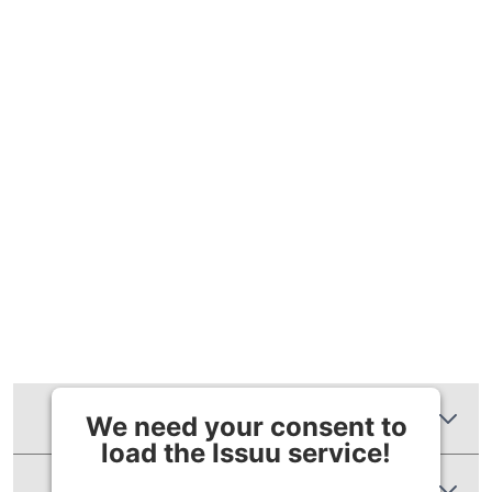
Zusätzliche Informationen
We need your consent to
load the Issuu service!
Produktbewertungen