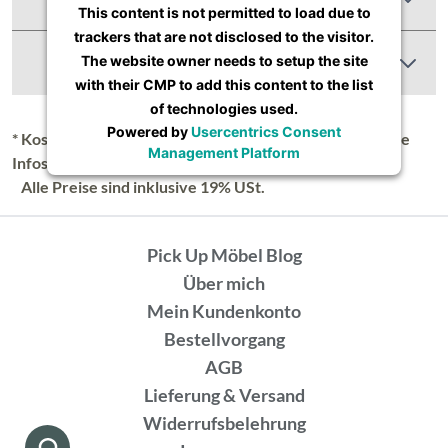
This content is not permitted to load due to
trackers that are not disclosed to the visitor.
Abbildung Ähnlich
The website owner needs to setup the site
with their CMP to add this content to the list
of technologies used.
Powered by
Usercentrics Consent
* Kostenloser Versand in Deutschland (Festland), nähere
Management Platform
Infos unter
Lieferung & Versand
.
Alle Preise sind inklusive 19% USt.
Pick Up Möbel Blog
Über mich
Mein Kundenkonto
Bestellvorgang
AGB
Lieferung & Versand
Widerrufsbelehrung