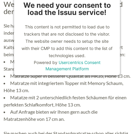
Weitere Optionen des Schlafsofas und
We need your consent to
der Matratzen:
load the Issuu service!
Sie haben die Möglichkeit den Schlafkomfort zu erhöhen,
This content is not permitted to load due to
indem Sie sich höherwertige Matratzen zu Schlafsofa
trackers that are not disclosed to the visitor.
auswählen. Die mitgelieferte Standardmatratze in 13 cm
The website owner needs to setup the site
Kaltschaum bietet Ihnen bereits einen sehr guten Komfort
with their CMP to add this content to the list of
beim Schlafen. Alternativ haben Sie nun folgende Optionen:
technologies used.
Matratze in Kaltschaum HR35, etwas fester als die
Powered by
Usercentrics Consent
Standardmatratze, Höhe 13 cm.
Management Platform
Matratze Super in besserer Qualität als HR35, Höhe 13 cm.
Matratze mit integriertem Topper mit Memory Schaum,
Höhe 13 cm.
Matatze mit 2 unterschiedlich festen Schäumen für einen
perfekten Schlafkomfort, Höhe 13 cm.
Auf Anfrage bieten wir Ihnen gern auch die
Matratzenhöhe von 17 cm an.
Sie machen auch bei der Standardmatratze schon alles richtig.