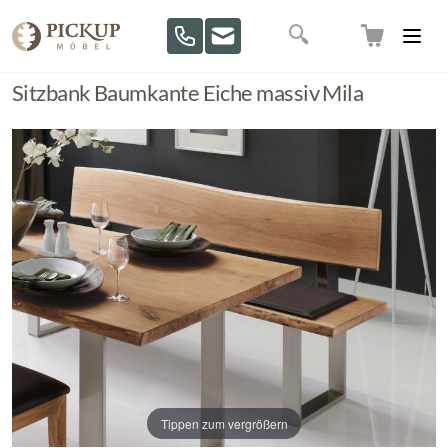
Direkt zum Inhalt
Suche
Sitzbank Baumkante Eiche massiv Mila
Tippen zum vergrößern