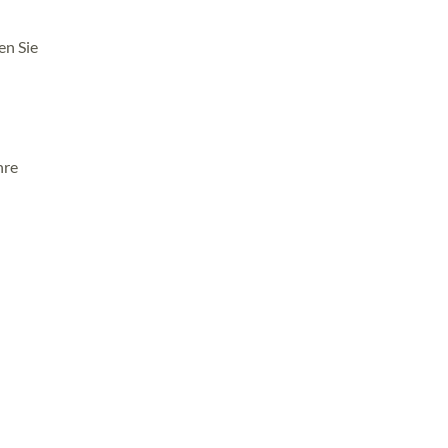
en Sie
hre
n