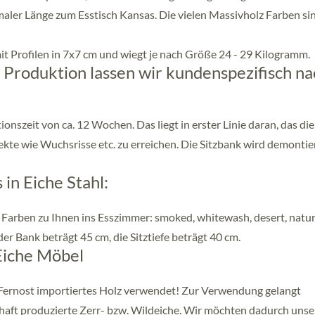
imaler Länge zum Esstisch Kansas. Die vielen Massivholz Farben sin
mit Profilen in 7x7 cm und wiegt je nach Größe 24 - 29 Kilogramm.
 Produktion lassen wir kundenspezifisch na
onszeit von ca. 12 Wochen. Das liegt in erster Linie daran, das die
te wie Wuchsrisse etc. zu erreichen. Die Sitzbank wird demontie
in Eiche Stahl:
l Farben zu Ihnen ins Esszimmer: smoked, whitewash, desert, natu
der Bank beträgt 45 cm, die Sitztiefe beträgt 40 cm.
 Eiche Möbel
us Fernost importiertes Holz verwendet! Zur Verwendung gelangt
schaft produzierte Zerr- bzw. Wildeiche. Wir möchten dadurch uns