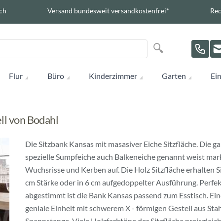
ch
Versand bundesweit versandkostenfrei*
Rec
Suche
Suche
Flur
Büro
Kinderzimmer
Garten
Ein
ll von Bodahl
Die Sitzbank Kansas mit masasiver Eiche Sitzfläche. Die g
spezielle Sumpfeiche auch Balkeneiche genannt weist mar
Wuchsrisse und Kerben auf. Die Holz Sitzfläche erhalten Si
cm Stärke oder in 6 cm aufgedoppelter Ausführung. Perfek
abgestimmt ist die Bank Kansas passend zum Esstisch. Ein
geniale Einheit mit schwerem X - förmigen Gestell aus Sta
Spannstange. Viele Holzfarbtöne der Sitzfläche preisgleich