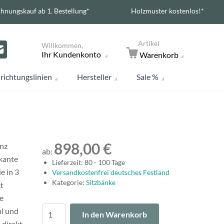
hnungskauf ab 1. Bestellung*
Holzmuster kostenlos!*
Artikel
Willkommen,
Ihr Kundenkonto
Warenkorb
richtungslinien
Hersteller
Sale %
898,00 €
anz
ab:
kante
Lieferzeit: 80 - 100 Tage
e in 3
Versandkostenfrei deutsches Festland
Kategorie:
Sitzbänke
t
e
Menge
hl und
In den Warenkorb
 direkt