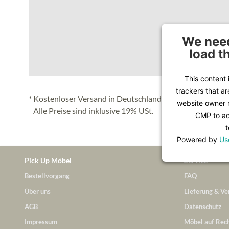
We need
load t
This content 
trackers that ar
* Kostenloser Versand in Deutschland (Festland), nähere 
website owner n
Alle Preise sind inklusive 19% USt.
CMP to add
t
Powered by
Us
Pick Up Möbel
Service
Bestellvorgang
FAQ
Über uns
Lieferung & Ve
AGB
Datenschutz
Impressum
Möbel auf Rec