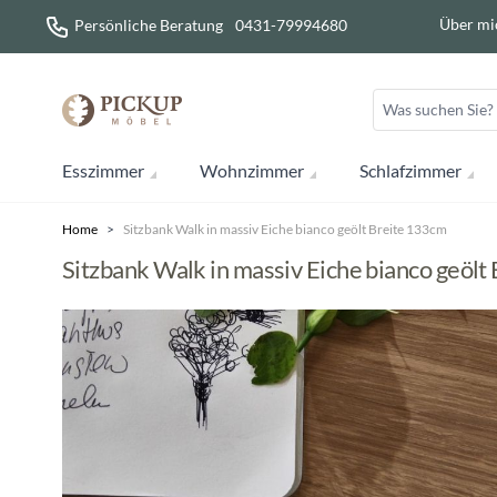
Direkt zum Inhalt
Über mi
Persönliche Beratung
0431-79994680
Esszimmer
Wohnzimmer
Schlafzimmer
Home
>
Sitzbank Walk in massiv Eiche bianco geölt Breite 133cm
Sitzbank Walk in massiv Eiche bianco geölt