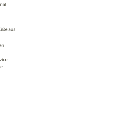
nal
Füße aus
nen
vice
ie