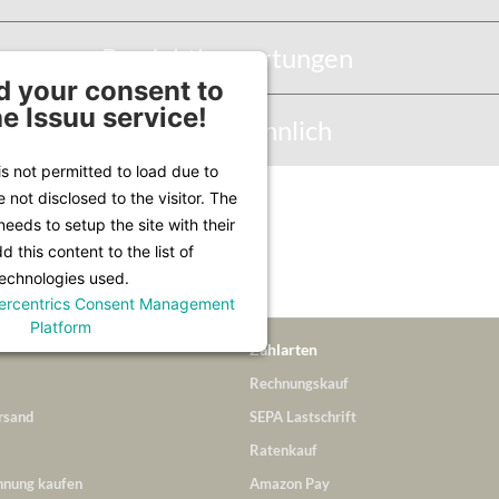
Produktbewertungen
 your consent to
he Issuu service!
Abbildung Ähnlich
is not permitted to load due to
e not disclosed to the visitor. The
Infos unter
Lieferung & Versand
.
eeds to setup the site with their
 this content to the list of
echnologies used.
ercentrics Consent Management
Platform
Zahlarten
Rechnungskauf
rsand
SEPA Lastschrift
Ratenkauf
hnung kaufen
Amazon Pay