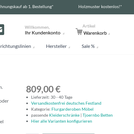
hnungskauf ab 1. Bestellung*
Holzmuster kostenlos!*
Artikel
Willkommen,
Ihr Kundenkonto
Warenkorb
richtungslinien
Hersteller
Sale %
809,00 €
cm.
Lieferzeit: 30 - 40 Tage
 oder
Versandkostenfrei deutsches Festland
Kategorie:
Flurgarderoben Möbel
passende
Kleiderschränke
|
Tjoernbo Betten
el
Hier alle Varianten konfigurieren