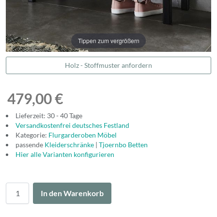
Tippen zum vergrößern
Holz - Stoffmuster anfordern
479,00 €
Lieferzeit: 30 - 40 Tage
Versandkostenfrei deutsches Festland
Kategorie:
Flurgarderoben Möbel
passende
Kleiderschränke
|
Tjoernbo Betten
Hier alle Varianten konfigurieren
Menge
In den Warenkorb