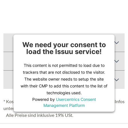
Zusätzliche Informationen
We need your consent to
load the Issuu service!
Produktbewertungen
This content is not permitted to load due to
trackers that are not disclosed to the visitor.
Abbildung Ähnlich
The website owner needs to setup the site
with their CMP to add this content to the list of
technologies used.
Powered by
Usercentrics Consent
* Kostenloser Versand in Deutschland (Festland), nähere Infos
Management Platform
unter
Lieferung & Versand
.
Alle Preise sind inklusive 19% USt.