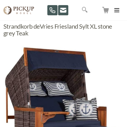
Direkt zum Inhalt
Suche
Strandkorb deVries Friesland Sylt XL stone
grey Teak