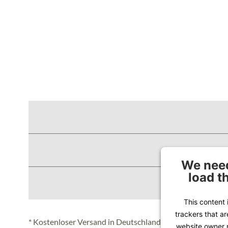
We need
load t
This content 
trackers that ar
* Kostenloser Versand in Deutschland (Festland), nähere 
website owner n