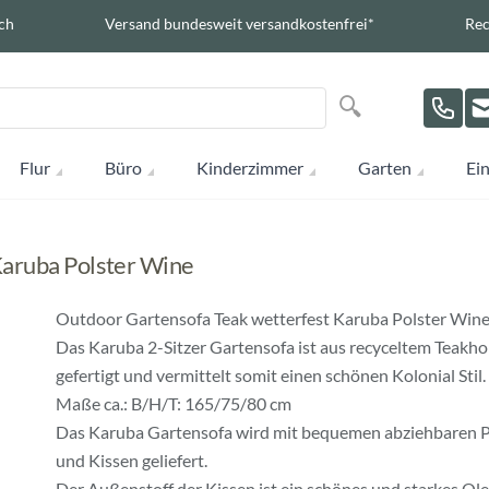
ch
Versand bundesweit versandkostenfrei*
Rec
Suche
Suche
Flur
Büro
Kinderzimmer
Garten
Ein
Karuba Polster Wine
Outdoor Gartensofa Teak wetterfest Karuba Polster Win
Das Karuba 2-Sitzer Gartensofa ist aus recyceltem Teakho
gefertigt und vermittelt somit einen schönen Kolonial Stil.
Maße ca.: B/H/T: 165/75/80 cm
Das Karuba Gartensofa wird mit bequemen abziehbaren P
und Kissen geliefert.
Der Außenstoff der Kissen ist ein schönes und starkes Ole