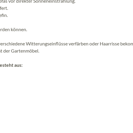
ofas vor direkter Sonneneinstrahlung.
ert.
fin.
werden können.
h verschiedene Witterungseinflüsse verfärben oder Haarrisse bek
ät der Gartenmöbel.
esteht aus: