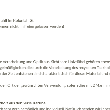
hlt im Kolonial - Stil
nnen nicht im freien gelassen werden)
he Verarbeitung und Optik aus. Sichtbare Holzdübel gehören eben
elmäßigkeiten die durch die Verarbeitung des recycelten Teakhol
der Zeit entstehen sind charakteristisch für dieses Material und
an den Ort der gewünschten Verwendung, sofern dies mit 2 Mann m
kholz aus der Serie Karuba.
 sehr gern persönlich und individuell. Natürlich senden wir Ihne