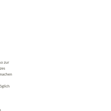
so zur
zes
 machen
öglich
n