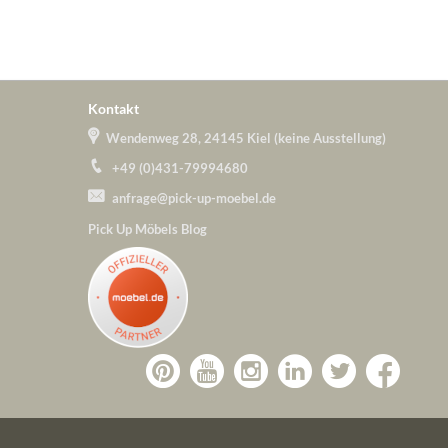
Kontakt
Wendenweg 28, 24145 Kiel (keine Ausstellung)
+49 (0)431-79994680
anfrage@pick-up-moebel.de
Pick Up Möbels Blog
Zu
Zu
Zu
Zu
Pick-
Zu
Pick-
Pick-
Pick-
Pick-
Up-
Pick-
Up-
Up-
Up-
Up-
Möbel
Up-