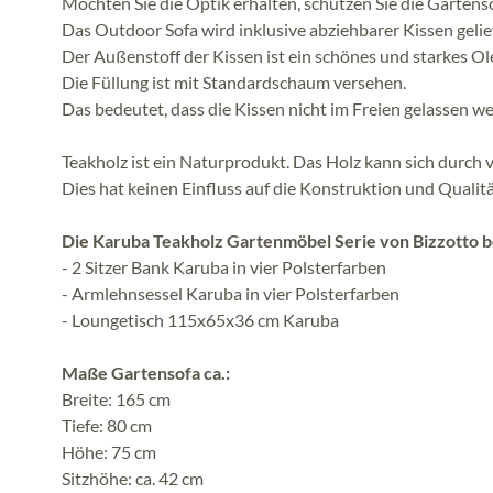
Möchten Sie die Optik erhalten, schützen Sie die Gartens
Das Outdoor Sofa wird inklusive abziehbarer Kissen gelief
Der Außenstoff der Kissen ist ein schönes und starkes Ole
Die Füllung ist mit Standardschaum versehen.
Das bedeutet, dass die Kissen nicht im Freien gelassen 
Teakholz ist ein Naturprodukt. Das Holz kann sich durc
Dies hat keinen Einfluss auf die Konstruktion und Qualit
Die Karuba Teakholz Gartenmöbel Serie von Bizzotto b
- 2 Sitzer Bank Karuba in vier Polsterfarben
- Armlehnsessel Karuba in vier Polsterfarben
- Loungetisch 115x65x36 cm Karuba
Maße Gartensofa ca.:
Breite: 165 cm
Tiefe: 80 cm
Höhe: 75 cm
Sitzhöhe: ca. 42 cm