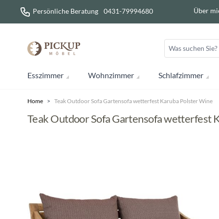
Direkt zum Inhalt
Über mi
Persönliche Beratung
0431-79994680
Esszimmer
Wohnzimmer
Schlafzimmer
Home
>
Teak Outdoor Sofa Gartensofa wetterfest Karuba Polster Wine
Teak Outdoor Sofa Gartensofa wetterfest 