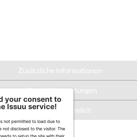
Zusätzliche Informationen
Produktbewertungen
 your consent to
he Issuu service!
Abbildung Ähnlich
is not permitted to load due to
e not disclosed to the visitor. The
Infos unter
Lieferung & Versand
.
eeds to setup the site with their