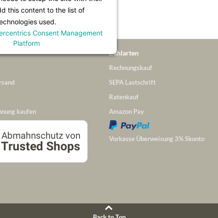
 this content to the list of
echnologies used.
ercentrics Consent Management
Platform
Zahlarten
Rechnungskauf
rsand
SEPA Lastschrift
Ratenkauf
hnung kaufen
Amazon Pay
Vorkasse Überweisung 3% Skonto
Back to Top