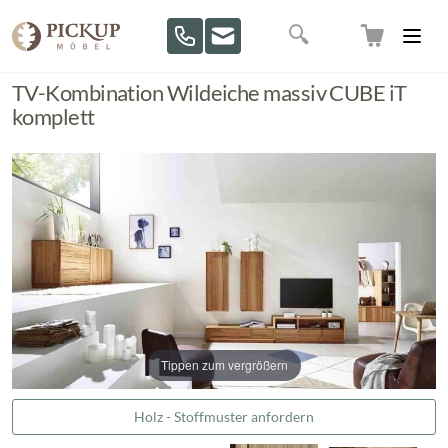
Direkt zum Inhalt
Suche
TV-Kombination Wildeiche massiv CUBE iT
komplett
Tippen zum vergrößern
Holz - Stoffmuster anfordern