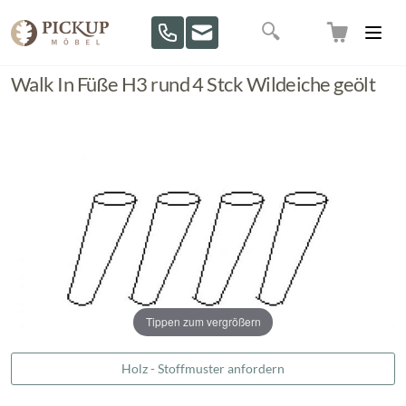
Direkt zum Inhalt
Suche
Walk In Füße H3 rund 4 Stck Wildeiche geölt
Tippen zum vergrößern
Holz - Stoffmuster anfordern