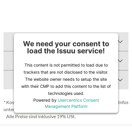
Zusätzliche Informationen
We need your consent to
load the Issuu service!
Produktbewertungen
This content is not permitted to load due to
trackers that are not disclosed to the visitor.
Abbildung Ähnlich
The website owner needs to setup the site
with their CMP to add this content to the list of
technologies used.
Powered by
Usercentrics Consent
* Kostenloser Versand in Deutschland (Festland), nähere Infos
Management Platform
unter
Lieferung & Versand
.
Alle Preise sind inklusive 19% USt.