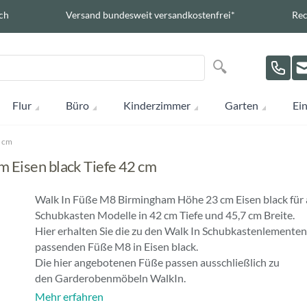
ch
Versand bundesweit versandkostenfrei*
Rec
Suche
Suche
Flur
Büro
Kinderzimmer
Garten
Ein
2 cm
 Eisen black Tiefe 42 cm
Walk In Füße M8 Birmingham Höhe 23 cm Eisen black für a
Schubkasten Modelle in 42 cm Tiefe und 45,7 cm Breite.
Hier erhalten Sie die zu den Walk In Schubkastenlementen
passenden Füße M8 in Eisen black.
Die hier angebotenen Füße passen ausschließlich zu
den Garderobenmöbeln WalkIn.
Mehr erfahren