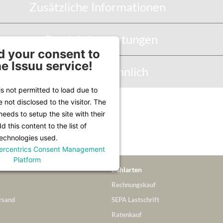
Zusätzliche Informationen
Produktbewertungen
 your consent to
he Issuu service!
Abbildung Ähnlich
is not permitted to load due to
e not disclosed to the visitor. The
Infos unter
Lieferung & Versand
.
eeds to setup the site with their
 this content to the list of
echnologies used.
ercentrics Consent Management
Platform
Zahlarten
Rechnungskauf
rsand
SEPA Lastschrift
Ratenkauf