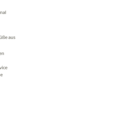
nal
Füße aus
nen
vice
ie