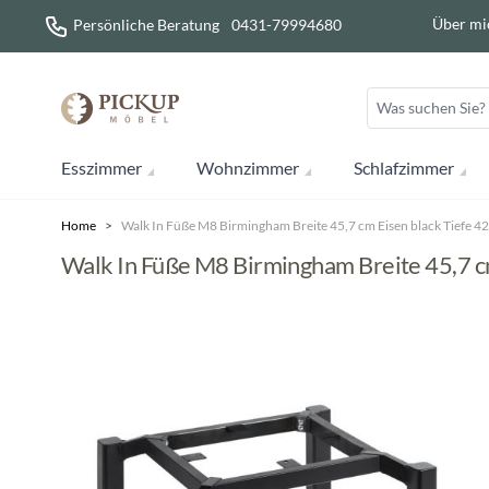
Direkt zum Inhalt
Über mi
Persönliche Beratung
0431-79994680
Esszimmer
Wohnzimmer
Schlafzimmer
Home
>
Walk In Füße M8 Birmingham Breite 45,7 cm Eisen black Tiefe 4
Walk In Füße M8 Birmingham Breite 45,7 cm