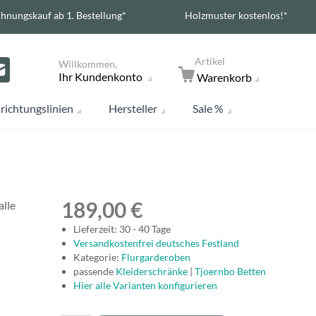
hnungskauf ab 1. Bestellung*
Holzmuster kostenlos!*
Artikel
Willkommen,
Ihr Kundenkonto
Warenkorb
richtungslinien
Hersteller
Sale %
189,00 €
lle
Lieferzeit: 30 - 40 Tage
Versandkostenfrei deutsches Festland
Kategorie:
Flurgarderoben
passende
Kleiderschränke
|
Tjoernbo Betten
Hier alle Varianten konfigurieren