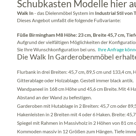
Schubkasten Modelle hier 
Walk In
- das Dielenmöbel System im
Industrial Stil von
Dieses Angebot umfaßt die folgende Fußvariante:
Füße Birmingham M8 Höhe: 23 cm, Breite 45,7 cm, Tiefe:
Aufgrund der vielfältigen Möglichkeiten der Konfiguration
Sie Ihre Wunschkonfiguration bei uns.
Ihre Anfrage könne
Die Walk In Garderobenmöbel erhalten
Flurbank in drei Breiten: 45,7 cm, 89,5 cm und 133,4 cm, 
Gitterablage oder Holzablage. Gestell immer black antik.
Wandpaneel in 168 cm Höhe und 45,6 cm Breite. Mit 4 Ha
Abstand an der Wand zu befestigen.
Garderoben mit Hutablage in 2 Breiten: 45,7 cm oder 89,5 
Hakenleisten in 2 Breiten mit 4 oder 6 Haken. Breite: 45
Spiegel mit Rahmen in Massivholz in 2 Höhen von 81 cm 
Kommoden massiv in 12 Größen zum Hängen. Tiefe immer 