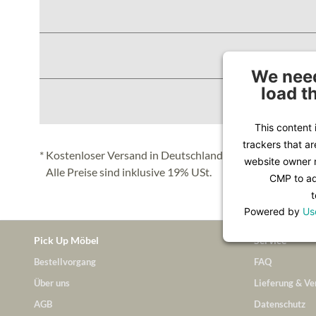
We need
load t
This content 
trackers that ar
* Kostenloser Versand in Deutschland (Festland), nähere 
website owner n
Alle Preise sind inklusive 19% USt.
CMP to add
t
Powered by
Us
Pick Up Möbel
Service
Bestellvorgang
FAQ
Über uns
Lieferung & Ve
AGB
Datenschutz