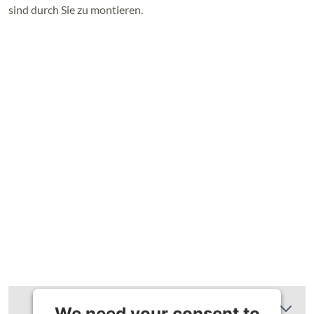
sind durch Sie zu montieren.
Zusätzliche Informationen
We need your consent to