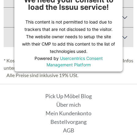
load the Issuu service!
Produktbewertungen
This content is not permitted to load due to
trackers that are not disclosed to the visitor.
Abbildung Ähnlich
The website owner needs to setup the site
with their CMP to add this content to the list of
technologies used.
Powered by
Usercentrics Consent
* Kostenloser Versand in Deutschland (Festland), nähere Infos
Management Platform
unter
Lieferung & Versand
.
Alle Preise sind inklusive 19% USt.
Pick Up Möbel Blog
Über mich
Mein Kundenkonto
Bestellvorgang
AGB