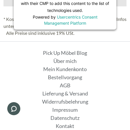
with their CMP to add this content to the list of
technologies used.
Powered by
Usercentrics Consent
* Kostenloser Versand in Deutschland (Festland), nähere Infos
Management Platform
unter
Lieferung & Versand
.
Alle Preise sind inklusive 19% USt.
Pick Up Möbel Blog
Über mich
Mein Kundenkonto
Bestellvorgang
AGB
Lieferung & Versand
Widerrufsbelehrung
Impressum
Datenschutz
Kontakt