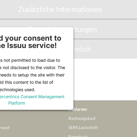
Zusätzliche Informationen
Produktbewertungen
 your consent to
he Issuu service!
Abbildung Ähnlich
is not permitted to load due to
e not disclosed to the visitor. The
Infos unter
Lieferung & Versand
.
eeds to setup the site with their
 this content to the list of
echnologies used.
ercentrics Consent Management
Platform
Zahlarten
Rechnungskauf
rsand
SEPA Lastschrift
Ratenkauf