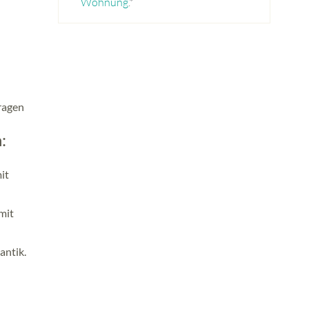
Wohnung
.*
fragen
:
it
mit
antik.