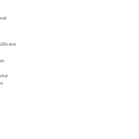
nal
Füße aus
nen
vice
ie