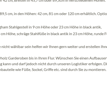
42 cm, Breiten in 45,7 cm oder 89,5cm in verschiedenen Höhen.
9,5 cm, in den Höhen: 42 cm, 81 cm oder 120 cm erhältlich. Optio
am Stahlgestell in 9 cm Höhe oder 23 cm Höhe in black antik,
 5 cm Höhe, schräge Stahlfüße in black antik in 23 cm Höhe, runde 
 nicht wählbar sein helfen wir Ihnen gern weiter und erstellen Ih
ivholz Garderoben bis in Ihren Flur. Wünschen Sie einen Aufbauser
g kann und darf jedoch nicht durch unseren Logistiker erfolgen. D
bauteile wie Füße, Sockel, Griffe etc. sind durch Sie zu montieren.