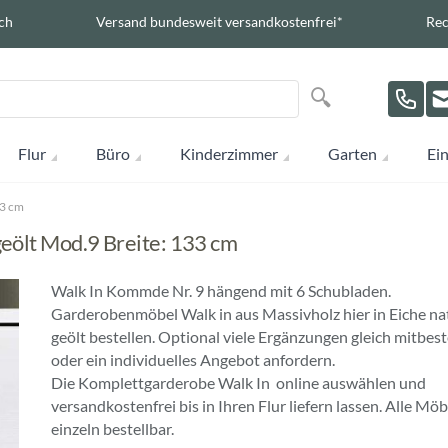
ch
Versand bundesweit versandkostenfrei*
Rec
Suche
Suche
Flur
Büro
Kinderzimmer
Garten
Ein
33 cm
eölt Mod.9 Breite: 133 cm
Walk In Kommde Nr. 9 hängend mit 6 Schubladen.
Garderobenmöbel Walk in aus Massivholz hier in Eiche na
geölt bestellen. Optional viele Ergänzungen gleich mitbest
oder ein individuelles Angebot anfordern.
Die Komplettgarderobe Walk In online auswählen und
versandkostenfrei bis in Ihren Flur liefern lassen. Alle Möb
einzeln bestellbar.