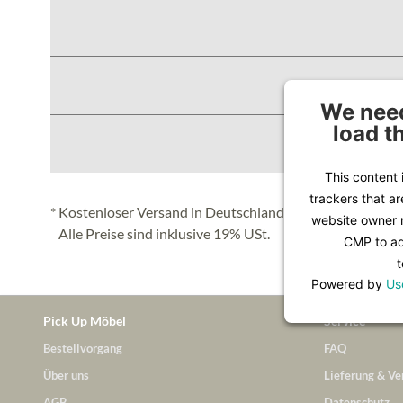
We need
load t
This content 
trackers that ar
* Kostenloser Versand in Deutschland (Festland), nähere 
website owner n
Alle Preise sind inklusive 19% USt.
CMP to add
t
Powered by
Us
Pick Up Möbel
Service
Bestellvorgang
FAQ
Über uns
Lieferung & Ve
AGB
Datenschutz