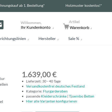
hnungskauf ab 1. Bestellung*
Holzmuster kostenlos!*
Artikel
Willkommen,
Ihr Kundenkonto
Warenkorb
richtungslinien
Hersteller
Sale %
1.639,00 €
tur
Lieferzeit: 30 - 40 Tage
ellen
Versandkostenfrei deutsches Festland
Kategorie:
Flurgarderoben
passende
Kleiderschränke
|
Tjoernbo Betten
el
Hier alle Varianten konfigurieren