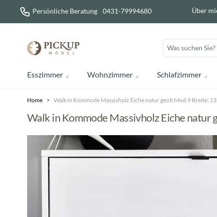
Direkt zum Inhalt
Über mi
Persönliche Beratung
0431-79994680
Esszimmer
Wohnzimmer
Schlafzimmer
Home
>
Walk in Kommode Massivholz Eiche natur geölt Mod.9 Breite: 1
Walk in Kommode Massivholz Eiche natur g