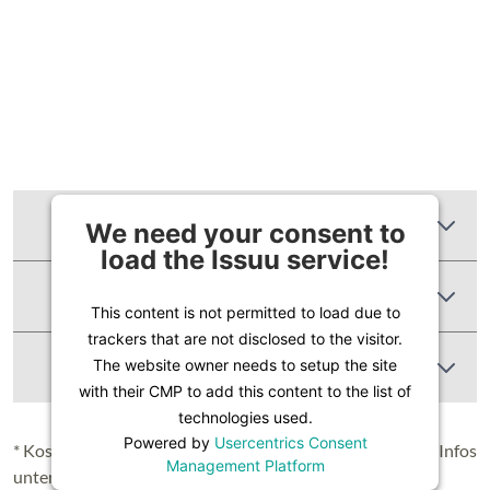
Zusätzliche Informationen
We need your consent to
load the Issuu service!
Produktbewertungen
This content is not permitted to load due to
trackers that are not disclosed to the visitor.
Abbildung Ähnlich
The website owner needs to setup the site
with their CMP to add this content to the list of
technologies used.
Powered by
Usercentrics Consent
* Kostenloser Versand in Deutschland (Festland), nähere Infos
Management Platform
unter
Lieferung & Versand
.