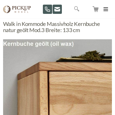
Direkt zum Inhalt
Suche
Walk in Kommode Massivholz Kernbuche
natur geölt Mod.3 Breite: 133 cm