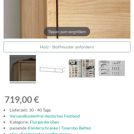
Tippen zum vergrößern
Holz - Stoffmuster anfordern
719,00 €
Lieferzeit: 30 - 40 Tage
Versandkostenfrei deutsches Festland
Kategorie:
Flurgarderoben
passende
Kleiderschränke
|
Tjoernbo Betten
Hier alle Varianten konfigurieren