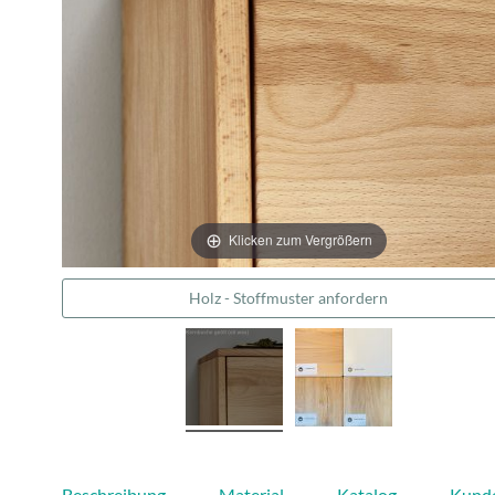
Klicken zum Vergrößern
Holz - Stoffmuster anfordern
Beschreibung
Material
Katalog
Kund