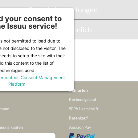
Produktbewertungen
 your consent to
he Issuu service!
Abbildung Ähnlich
is not permitted to load due to
e not disclosed to the visitor. The
Infos unter
Lieferung & Versand
.
eeds to setup the site with their
 this content to the list of
echnologies used.
ercentrics Consent Management
Platform
Zahlarten
Rechnungskauf
rsand
SEPA Lastschrift
Ratenkauf
hnung kaufen
Amazon Pay