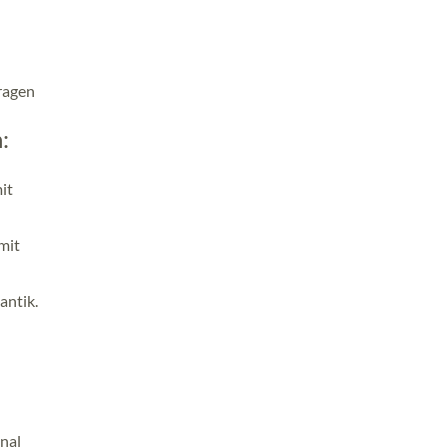
fragen
:
it
mit
antik.
nal