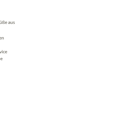
Füße aus
nen
vice
ie