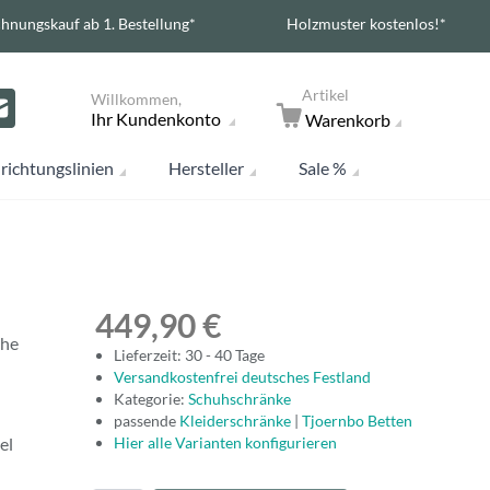
hnungskauf ab 1. Bestellung*
Holzmuster kostenlos!*
Artikel
Willkommen,
Ihr Kundenkonto
Warenkorb
richtungslinien
Hersteller
Sale %
449,90 €
che
Lieferzeit: 30 - 40 Tage
Versandkostenfrei deutsches Festland
Kategorie:
Schuhschränke
passende
Kleiderschränke
|
Tjoernbo Betten
el
Hier alle Varianten konfigurieren