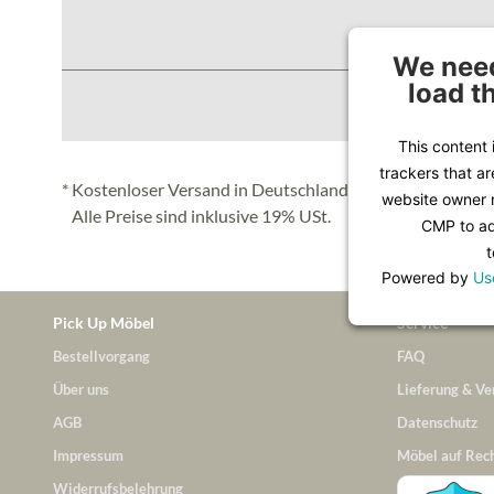
We need
load t
This content 
trackers that ar
* Kostenloser Versand in Deutschland (Festland), nähere 
website owner n
Alle Preise sind inklusive 19% USt.
CMP to add
t
Powered by
Us
Pick Up Möbel
Service
Bestellvorgang
FAQ
Über uns
Lieferung & Ve
AGB
Datenschutz
Impressum
Möbel auf Rec
Widerrufsbelehrung