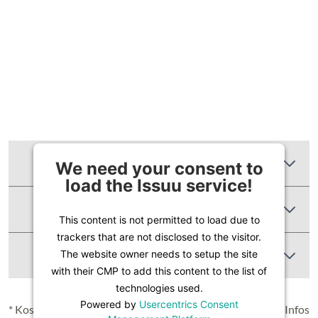
Zusätzliche Informationen
We need your consent to
load the Issuu service!
Produktbewertungen
This content is not permitted to load due to
trackers that are not disclosed to the visitor.
Abbildung Ähnlich
The website owner needs to setup the site
with their CMP to add this content to the list of
technologies used.
Powered by
Usercentrics Consent
* Kostenloser Versand in Deutschland (Festland), nähere Infos