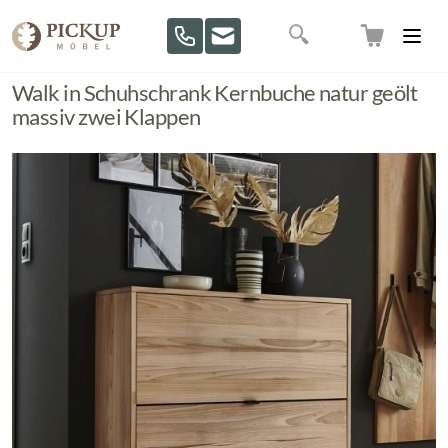
Direkt zum Inhalt
Suche
Walk in Schuhschrank Kernbuche natur geölt
massiv zwei Klappen