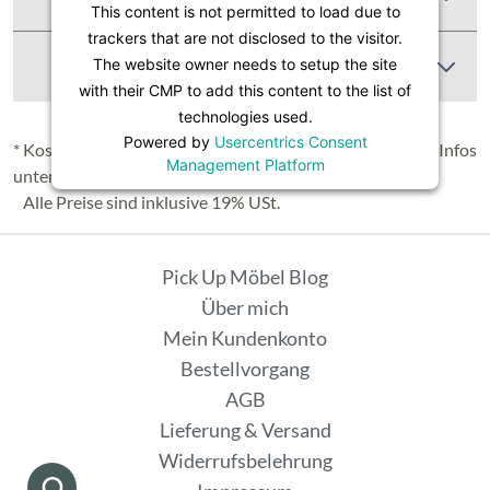
This content is not permitted to load due to
trackers that are not disclosed to the visitor.
Abbildung Ähnlich
The website owner needs to setup the site
with their CMP to add this content to the list of
technologies used.
Powered by
Usercentrics Consent
* Kostenloser Versand in Deutschland (Festland), nähere Infos
Management Platform
unter
Lieferung & Versand
.
Alle Preise sind inklusive 19% USt.
Pick Up Möbel Blog
Über mich
Mein Kundenkonto
Bestellvorgang
AGB
Lieferung & Versand
Widerrufsbelehrung