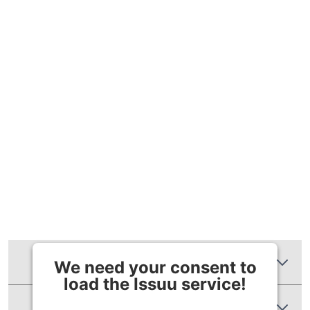
Zusätzliche Informationen
We need your consent to
load the Issuu service!
Produktbewertungen