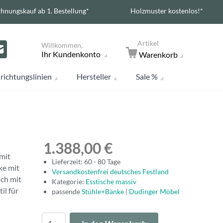
hnungskauf ab 1. Bestellung*
Holzmuster kostenlos!*
Artikel
Willkommen,
Ihr Kundenkonto
Warenkorb
richtungslinien
Hersteller
Sale %
1.388,00 €
mit
Lieferzeit: 60 - 80 Tage
ke mit
Versandkostenfrei deutsches Festland
ch mit
Kategorie:
Esstische massiv
il für
passende
Stühle+Bänke
|
Dudinger Möbel
Menge