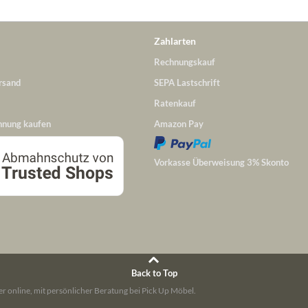
Zahlarten
Rechnungskauf
rsand
SEPA Lastschrift
Ratenkauf
hnung kaufen
Amazon Pay
Vorkasse Überweisung 3% Skonto
Back to Top
r online, mit persönlicher Beratung bei Pick Up Möbel.