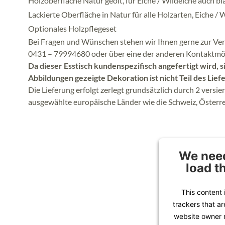
Holzoberfläche Natur geölt, für Eiche / Wildeiche auch bi
Lackierte Oberfläche in Natur für alle Holzarten, Eiche / 
Optionales Holzpflegeset
Bei Fragen und Wünschen stehen wir Ihnen gerne zur Ver
0431 – 79994680 oder über eine der anderen Kontaktmög
Da dieser Esstisch kundenspezifisch angefertigt wird, 
Abbildungen gezeigte Dekoration ist nicht Teil des Lief
Die Lieferung erfolgt zerlegt grundsätzlich durch 2 versie
ausgewählte europäische Länder wie die Schweiz, Österre
We need
load t
This content 
trackers that ar
website owner n