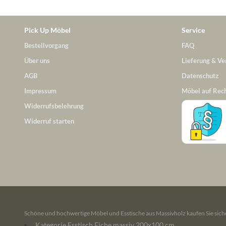
Pick Up Möbel
Service
Bestellvorgang
FAQ
Über uns
Lieferung & Ve
AGB
Datenschutz
Impressum
Möbel auf Rec
Widerrufsbelehrung
Widerruf starten
Schöne und hochwertige Möbel und Esstische aus Massivholz kaufen Sie siche
Kategorie Esstisch Eiche massiv 200x100 cm