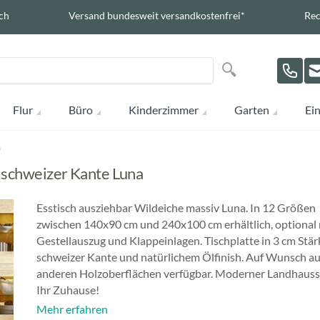
ch
Versand bundesweit versandkostenfrei*
Rec
Suche
Suche
Flur
Büro
Kinderzimmer
Garten
Ein
a
t schweizer Kante Luna
Esstisch ausziehbar Wildeiche massiv Luna. In 12 Größen
zwischen 140x90 cm und 240x100 cm erhältlich, optional 
Gestellauszug und Klappeinlagen. Tischplatte in 3 cm Stär
schweizer Kante und natürlichem Ölfinish. Auf Wunsch au
anderen Holzoberflächen verfügbar. Moderner Landhausst
Ihr Zuhause!
Mehr erfahren