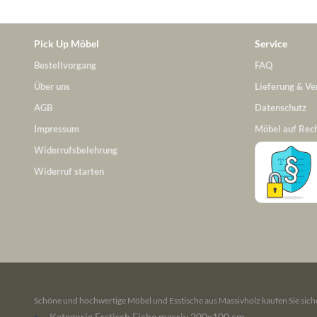
Pick Up Möbel
Service
Bestellvorgang
FAQ
Über uns
Lieferung & Ve
AGB
Datenschutz
Impressum
Möbel auf Rec
Widerrufsbelehrung
Widerruf starten
Schöne und hochwertige Möbel und Esstische aus Massivholz kaufen Sie siche
Kategorie Esstisch Eiche massiv 200x100 cm