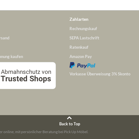
Zahlarten
Rechnungskauf
rsand
SEPA Lastschrift
Ratenkauf
hnung kaufen
Amazon Pay
Vorkasse Überweisung 3% Skonto
Back to Top
r online, mit persönlicher Beratung bei Pick Up Möbel.