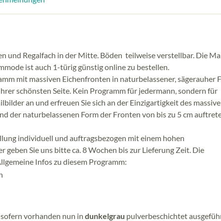
üren und Regalfach in der Mitte. Böden teilweise verstellbar. Die M
mmode ist auch 1-türig günstig online zu bestellen.
 mit massiven Eichenfronten in naturbelassener, sägerauher 
 ihrer schönsten Seite. Kein Programm für jedermann, sondern für
bilder an und erfreuen Sie sich an der Einzigartigkeit des massiv
nd der naturbelassenen Form der Fronten von bis zu 5 cm auftret
lung individuell und auftragsbezogen mit einem hohen
 geben Sie uns bitte ca. 8 Wochen bis zur Lieferung Zeit. Die
llgemeine Infos zu diesem Programm:
n
 sofern vorhanden nun in
dunkelgrau
pulverbeschichtet ausgeführ