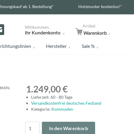
hnungskauf ab 1. Bestellung*
Holzmuster kostenlos!*
Artikel
Willkommen,
Ihr Kundenkonto
Warenkorb
richtungslinien
Hersteller
Sale %
1.249,00 €
ssiv,
Lieferzeit: 60 - 80 Tage
Versandkostenfrei deutsches Festland
Kategorie:
Kommoden
Menge
In den Warenkorb