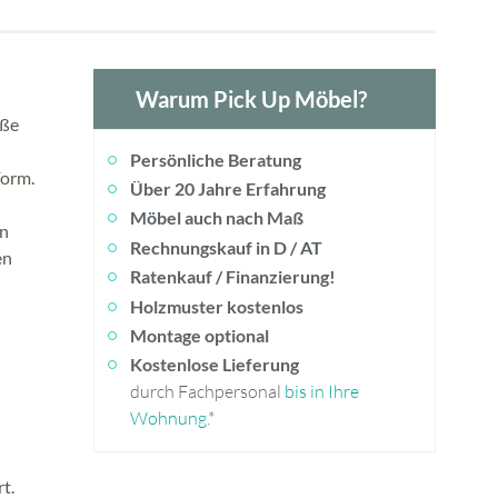
Warum Pick Up Möbel?
aße
Persönliche Beratung
Form.
Über 20 Jahre Erfahrung
Möbel auch nach Maß
en
Rechnungskauf in D / AT
en
Ratenkauf / Finanzierung!
Holzmuster kostenlos
Montage optional
Kostenlose Lieferung
durch Fachpersonal
bis in Ihre
Wohnung
.*
t.