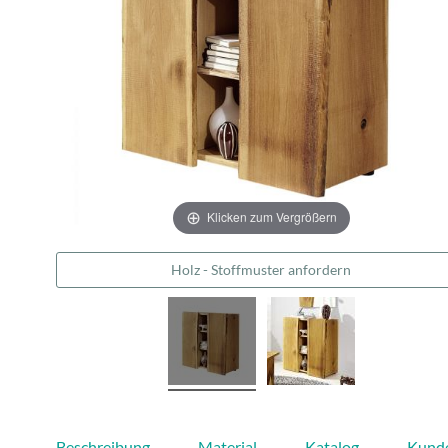
Klicken zum Vergrößern
Holz - Stoffmuster anfordern
Beschreibung
Material
Katalog
Kund