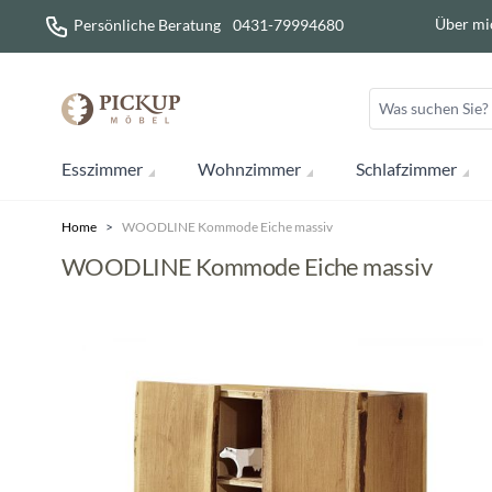
Direkt zum Inhalt
Über mi
Persönliche Beratung
0431-79994680
Esszimmer
Wohnzimmer
Schlafzimmer
Home
>
WOODLINE Kommode Eiche massiv
WOODLINE Kommode Eiche massiv