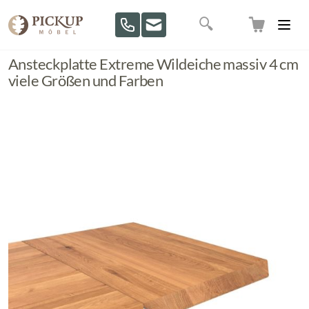
Direkt zum Inhalt
Suche
Ansteckplatte Extreme Wildeiche massiv 4 cm
viele Größen und Farben