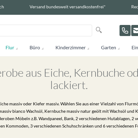
ch
Versand bundesweit versandkostenfrei*
Rec
Suche
Suche
Flur
Büro
Kinderzimmer
Garten
Ein
robe aus Eiche, Kernbuche od
lackiert.
he massiv oder Kiefer massiv. Wählen Sie aus einer Vielzahl von Flurmö
massiv bianco Wachsöl, Kernbuche massiv natur geölt mit Wachsöl und Kie
roben Möbeln z.B. Wandpaneel, Bank, 2 verschiedenen Hutablagen, 2 ve
nen Kommoden, 3 verschiedenen Schuhschränken und 6 verschiedenen F