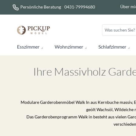
Direkt zum Inhalt
Über mi
Persönliche Beratung
0431-79994680
Esszimmer
Wohnzimmer
Schlafzimmer
Ihre Massivholz Garde
Modulare Garderobenmöbel Walk In aus Kernbuche massiv, Eic
geölt Wachsöl, Wildeiche 
Das Garderobenprogramm Walk in besteht aus vielen Garde
verschiede