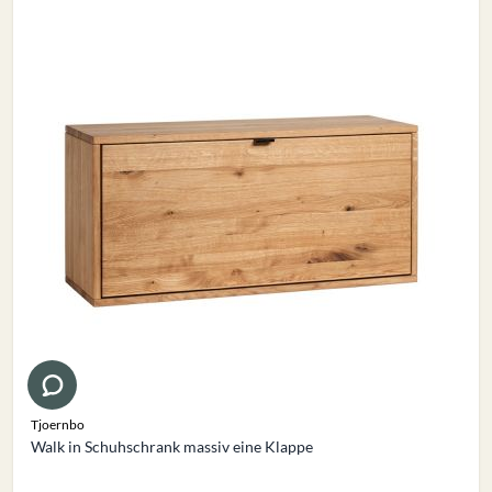
Tjoernbo
Walk in Schuhschrank massiv eine Klappe