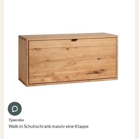
Tjoernbo
Walk in Schuhschrank massiv eine Klappe